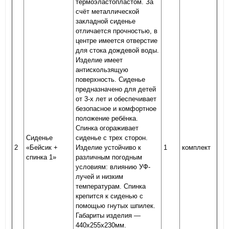
термоэластопластом. За
счёт металлической
закладной сиденье
отличается прочностью, в
центре имеется отверстие
для стока дождевой воды.
Изделие имеет
антискользящую
поверхность. Сиденье
предназначено для детей
от 3-х лет и обеспечивает
безопасное и комфортное
положение ребёнка.
Спинка огораживает
Сиденье
сиденье с трех сторон.
2
«Бейсик +
Изделие устойчиво к
1
комплект
спинка 1»
различным погодным
условиям: влиянию УФ-
лучей и низким
температурам. Спинка
крепится к сиденью с
помощью гнутых шпилек.
Габариты изделия —
440х255х230мм.