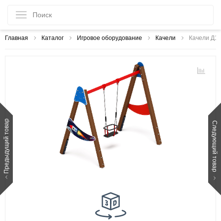
Главная
Каталог
Игровое оборудование
Качели
Качели Д1 -
Предыдущий товар
Следующий товар