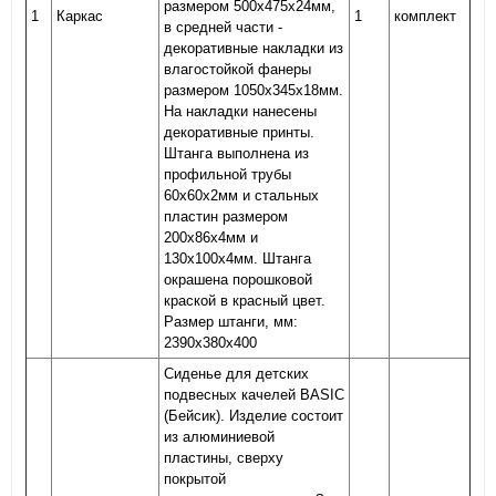
размером 500х475х24мм,
1
Каркас
1
комплект
в средней части -
декоративные накладки из
влагостойкой фанеры
размером 1050х345х18мм.
На накладки нанесены
декоративные принты.
Штанга выполнена из
профильной трубы
60х60х2мм и стальных
пластин размером
200х86х4мм и
130х100х4мм. Штанга
окрашена порошковой
краской в красный цвет.
Размер штанги, мм:
2390х380х400
Сиденье для детских
подвесных качелей BASIC
(Бейсик). Изделие состоит
из алюминиевой
пластины, сверху
покрытой