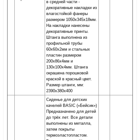
в средней части -
декоративные накладки из
влагостойкой фанеры
размером 1050х345х18мм.
На накладки нанесены
декоративные принты.
Штанга выполнена из
профильной трубы
60х60х2мм и стальных
пластин размером
200х86х4мм и
130х100х4мм. Штанга
окрашена порошковой
краской в красный цвет.
Размер штанги, мм:
2390х380х400
Сиденье для детских
качелей BASIC («Бейсик»)
Предназначено для детей
до трёх лет. Все детали
выполнены из металла,
затем покрыты
термоэластопластом.