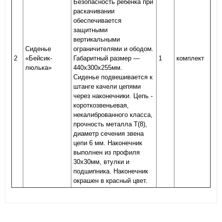
Безопасность ребёнка при
раскачивании
обеспечивается
защитными
вертикальными
Сиденье
ограничителями и ободом.
2
«Бейсик-
Габаритный размер —
1
комплект
люлька»
440х300х255мм.
Сиденье подвешивается к
штанге качели цепями
через наконечники. Цепь -
короткозвеньевая,
некалиброванного класса,
прочность металла Т(8),
диаметр сечения звена
цепи 6 мм. Наконечник
выполнен из профиля
30х30мм, втулки и
подшипника. Наконечник
окрашен в красный цвет.