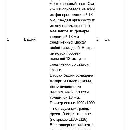
желто-зеленый цвет. Скат
крыши опирается на арки
из фанеры толщиной 18
мм. Каждая арка состоит
из двух симметричных
элементов из фанеры
толщиной 18 мм
1
Башня
2
шт.
соединенных между
собой накладкой. В арке
имеются прорези
шириной 13 мм- для
соединения со скатом
крыши.
Вторая башня оснащена
декоративными арками,
выполненными из
влагостойкой фанеры
толщиной 18 мм.
Размер башни 1000х1000
– по наружным граням
бруса. Габарит в плане
(по крыше 1180х1119).
Все фанерные элементы