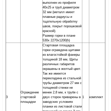
выполнен из профиля
40х25 и труб диаметром
32 мм (металл имеет
плавные радиусы и
тщательную обработку
швов, покрыт порошковой
краской).
Размер горки в плане
530х 2270х1200(h)
Стартовая площадка
горки ограждена щитами
из влагостойкой фанеры
толщиной 18 мм, Щиты
различных габаритов
окрашены в желтый цвет.
Так же имеется
перекладина из стальной
трубы диаметром 27 мм с
толщиной стенки не
Ограждение
менее 2,8 мм, к трубе с
3
стартовой
двух сторон приварены в
1
комплект
площадки
заводских условиях
планки из листовой стали