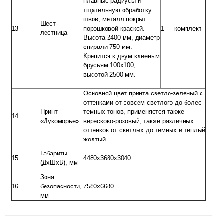
плавные радиусы и
тщательную обработку
швов, металл покрыт
Шест-
13
порошковой краской.
1
комплект
лестница
Высота 2400 мм, диаметр
спирали 750 мм.
Крепится к двум клееным
брусьям 100х100,
высотой 2500 мм.
Основной цвет принта светло-зеленый с
оттенками от совсем светлого до более
Принт
темных тонов, применяется также
14
«Лукоморье»
вересково-розовый, также различных
оттенков от светлых до темных и теплый
желтый.
Габариты
15
4480х3680х3040
(ДхШхВ), мм
Зона
16
безопасности,
7580х6680
мм