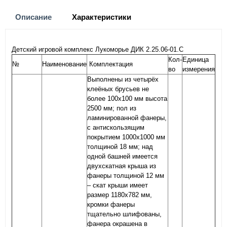
Описание
Характеристики
Детский игровой комплекс Лукоморье ДИК 2.25.06-01.С
Кол-
Единица
№
Наименование
Комплектация
во
измерения
Выполнены из четырёх
клеёных брусьев не
более 100х100 мм высота
2500 мм; пол из
ламинированной фанеры,
с антискользящим
покрытием 1000х1000 мм
толщиной 18 мм; над
одной башней имеется
двухскатная крыша из
фанеры толщиной 12 мм
– скат крыши имеет
размер 1180х782 мм,
кромки фанеры
тщательно шлифованы,
фанера окрашена в